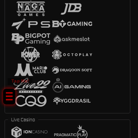
Tap Me!
Live Casino