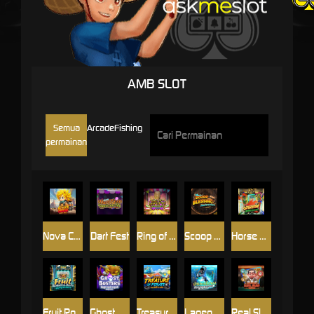
AMB SLOT
Semua
Arcade
Fishing
permainan
Nova Crash : The Legends of Power
Dart Fest
Ring of Hopeful
Scoop Blessing
Horse Racing
Fruit Roulette Slots
Ghost Busters
Treasure of Pirate
Lagend of Shooter
Real Slap