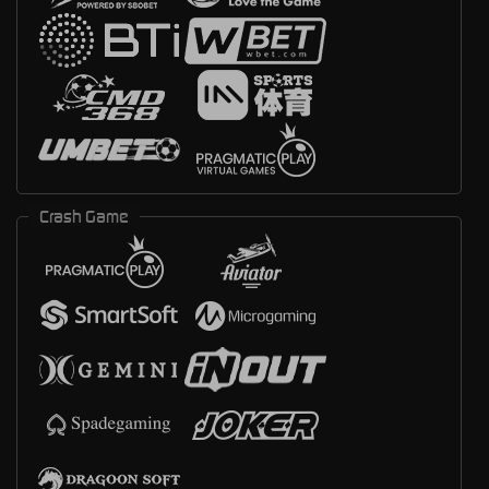
Crash Game