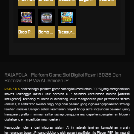
Drop Racing
Bomb Defusal
Treasure Land
RAJAPOLA - Platform Game Slot Digital Resmi 2026 Dan
Bocoran RTP Via AI Jaminan JP
RAJAPOLA
hadir sebagai platform game slot digital resmi tahun 2026 yang menghadirkan
inovasi tercanggih melalui fitur bocoran RTP berbasis kecerdasan buatan (Artificial
Intelligence). Teknologi mutakhir ini dirancang untuk menganalisis pola permainan secara
real-time, memberikan akurasi tinggi bagi para pemain yang ingin mengoptimalkan strategi
taruhan mereka. Dengan sistem keamanan tingkat tinggi serta lingkungan bermain yang
transparan, platform ini memastikan setiap pengguna mendapatkan pengalaman hiburan
digital yang aman, adil, dan memuaskan.
Keunggulan utama dari integrasi sistem AI ini adalah jaminan kemudahan meraih
kemenangan besar (JP) yang didukung oleh persentase Return to Player (RTP) tertinggi di