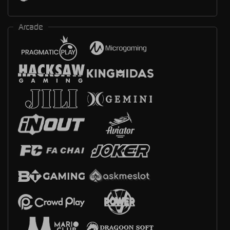
Arcade