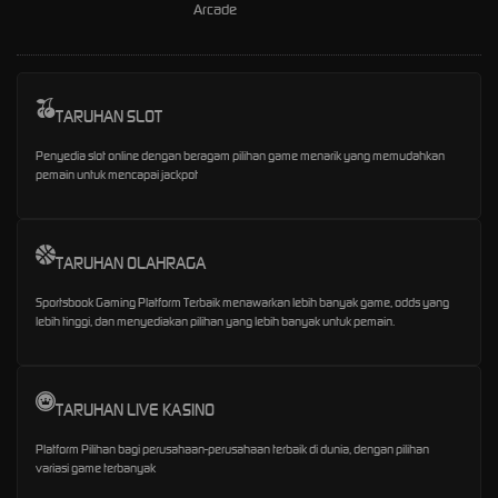
Arcade
TARUHAN SLOT
Penyedia slot online dengan beragam pilihan game menarik yang memudahkan
pemain untuk mencapai jackpot
TARUHAN OLAHRAGA
Sportsbook Gaming Platform Terbaik menawarkan lebih banyak game, odds yang
lebih tinggi, dan menyediakan pilihan yang lebih banyak untuk pemain.
TARUHAN LIVE KASINO
Platform Pilihan bagi perusahaan-perusahaan terbaik di dunia, dengan pilihan
variasi game terbanyak