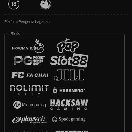
Platform Penyedia Layanan
Slots