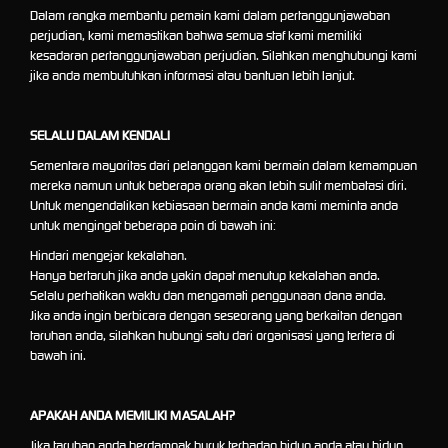
Dalam rangka membantu pemain kami dalam pertanggunjawaban
perjudian, kami memastikan bahwa semua staf kami memiliki
kesadaran pertanggunjawaban perjudian. Silahkan menghubungi kami
jika anda membutuhkan informasi atau bantuan lebih lanjut.
SELALU DALAM KENDALI
Sementara mayoritas dari pelanggan kami bermain dalam kemampuan
mereka namun untuk beberapa orang akan lebih sulit membatasi diri.
Untuk mengendalikan kebiasaan bermain anda kami meminta anda
untuk mengingat beberapa poin di bawah ini:
Hindari mengejar kekalahan.
Hanya bertaruh jika anda yakin dapat menutup kekalahan anda.
Selalu perhatikan waktu dan mengamati penggunaan dana anda.
Jika anda ingin berbicara dengan seseorang yang berkaitan dengan
taruhan anda, silahkan hubungi satu dari organisasi yang tertera di
bawah ini.
APAKAH ANDA MEMILIKI MASALAH?
Jika taruhan anda berdampak buruk terhadap hidup anda atau hidup