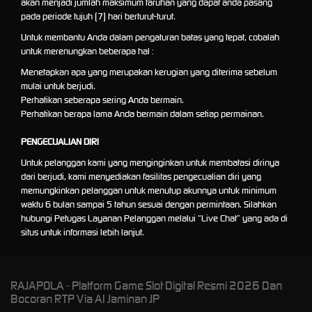
akan menjadi jumlah maksimum taruhan yang dapat anda pasang
pada periode tujuh (7) hari berturut-turut.
Untuk membantu Anda dalam pengaturan batas yang tepat, cobalah
untuk merenungkan beberapa hal :
Menetapkan apa yang merupakan kerugian yang diterima sebelum
mulai untuk berjudi.
Perhatikan seberapa sering Anda bermain.
Perhatikan berapa lama Anda bermain dalam setiap permainan.
PENGECUALIAN DIRI
Untuk pelanggan kami yang menginginkan untuk membatasi dirinya
dari berjudi, kami menyediakan fasilitas pengecualian diri yang
memungkinkan pelanggan untuk menutup akunnya untuk minimum
waktu 6 bulan sampai 5 tahun sesuai dengan permintaan. Silahkan
hubungi Petugas Layanan Pelanggan melalui “Live Chat” yang ada di
situs untuk informasi lebih lanjut.
RAJAPOLA - Platform Game Slot Digital Resmi 2026 Dan
Bocoran RTP Via AI Jaminan JP