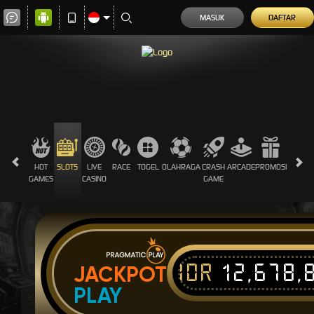
MASUK
DAFTAR
HOT
SLOTS
LIVE
RACE
TOGEL
OLAHRAGA
CRASH
ARCADE
PROMOSI
GAMES
CASINO
GAME
IDR
12,678,
JACKPOT
PLAY