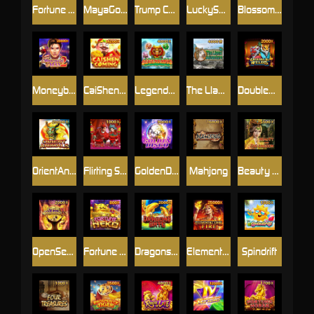
Fortune Treasure
MayaGoldCrazy
Trump Card
LuckySeven
Blossom of Wealth
Moneybags Man 2
CaiShen Coming
Legendary5
The Llama Adventure
DoubleWilds
OrientAnimals
Flirting Scholar Tang
GoldenDisco
Mahjong
Beauty And The Kingdom
OpenSesameII
Fortune Neko
DragonsGate
Elemental Link Fire
Spindrift