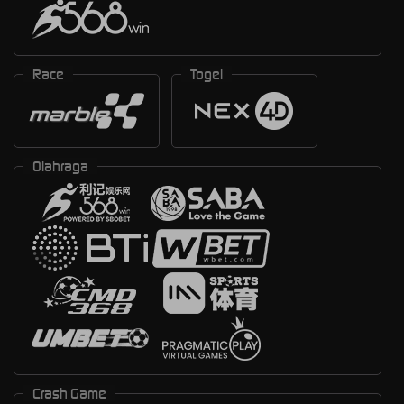
Race
Togel
Olahraga
Crash Game