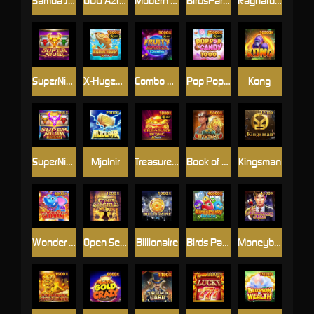
Samba Jewel
UGO Aztec Gold
Modern Gods
BirdsParty
Ragnarok : Thor VS Loki
SuperNiubi
X-Huge_Fishin' Fever X-Huge
Combo Fruity Bonanza Combo
Pop Pop Candy 1000
Kong
SuperNiubiDeluxe
Mjolnir
TreasureBowl
Book of Mystery
Kingsman
Wonder Elephant
Open Sesame
Billionaire
Birds Party Deluxe
Moneybags Man