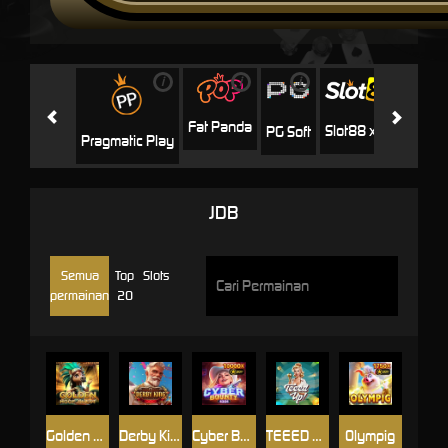
i
i
i
i
i
Facha
Fat Panda
Slot88 x PP
PG Soft
Pragmatic Play
JDB
Semua
Top
Slots
permainan
20
Golden Hoof Quest
Derby King
Cyber Bounty 4096
TEEED UP!
Olympig