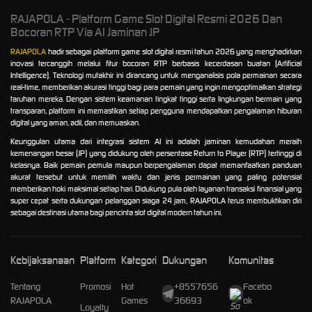
RAJAPOLA - Platform Game Slot Digital Resmi 2026 Dan
Bocoran RTP Via AI Jaminan JP
RAJAPOLA
hadir sebagai platform game slot digital resmi tahun 2026 yang menghadirkan
inovasi tercanggih melalui fitur bocoran RTP berbasis kecerdasan buatan (Artificial
Intelligence). Teknologi mutakhir ini dirancang untuk menganalisis pola permainan secara
real-time, memberikan akurasi tinggi bagi para pemain yang ingin mengoptimalkan strategi
taruhan mereka. Dengan sistem keamanan tingkat tinggi serta lingkungan bermain yang
transparan, platform ini memastikan setiap pengguna mendapatkan pengalaman hiburan
digital yang aman, adil, dan memuaskan.
Keunggulan utama dari integrasi sistem AI ini adalah jaminan kemudahan meraih
kemenangan besar (JP) yang didukung oleh persentase Return to Player (RTP) tertinggi di
kelasnya. Baik pemain pemula maupun berpengalaman dapat memanfaatkan panduan
akurat tersebut untuk memilih waktu dan jenis permainan yang paling potensial
memberikan hoki maksimal setiap hari. Didukung pula oleh layanan transaksi finansial yang
super cepat serta dukungan pelanggan siaga 24 jam, RAJAPOLA terus membuktikan diri
sebagai destinasi utama bagi pencinta slot digital modern tahun ini.
Kebijaksanaan
Platform
Kategori
Dukungan
Komunitas
Tentang
Promosi
Hot
+8557656
Facebo
RAJAPOLA
Games
36693
ok
Loyalty