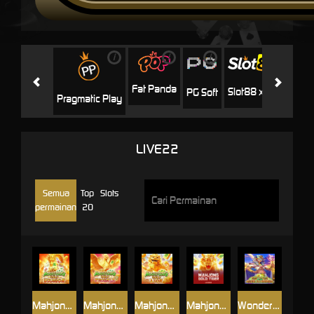
i
i
i
i
i
Facha
Fat Panda
Slot88 x PP
PG Soft
Pragmatic Play
LIVE22
Semua
Top
Slots
permainan
20
Mahjong Gold: Dragon
Mahjong Gold: Phoenix
Mahjong Gold: Lion
Mahjong Gold: Tiger
Wonders of Giza Pyramid