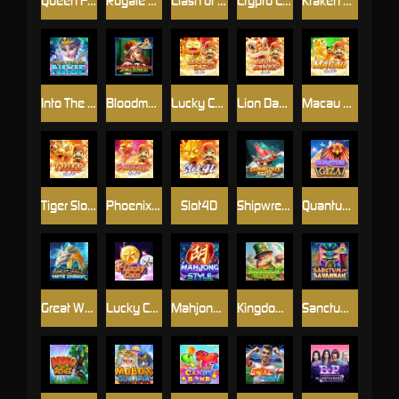
Queen Femida 2
Royale Ace
Clash of Olympus
Crypto Coin
Kraken Queen
Into The Fay: Nixie
Bloodmoon Amazonia
Lucky Cat Slot4D
Lion Dance Slot4D
Macau Slot4D
Tiger Slot4D
Phoenix Slot4D
Slot4D
Shipwrecked Riches
Quantum Of Giza
Great Wall of Meta Dragon
Lucky Coins
Mahjong Style
Kingdom of Luck
Sanctum Of Savanah