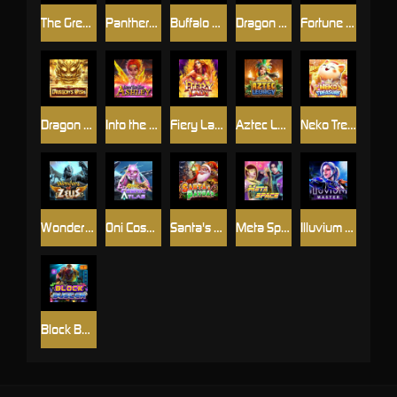
The Great Sorcery
Panthera Pardus
Buffalo Blaze
Dragon Treasure
Fortune Realm
Dragon Wish
Into the Fay: Ashley
Fiery Lady
Aztec Legacy
Neko Treasure
Wonders of Zeus
Oni Cosmic Atlas
Santa's Payday
Meta Space
Illuvium Master
Block Buster