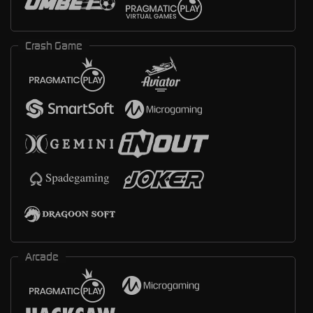
Crash Game
Arcade