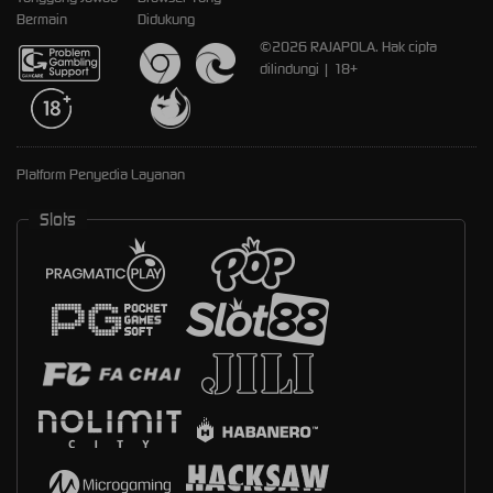
Bermain
Didukung
©2026 RAJAPOLA. Hak cipta
dilindungi | 18+
Platform Penyedia Layanan
Slots