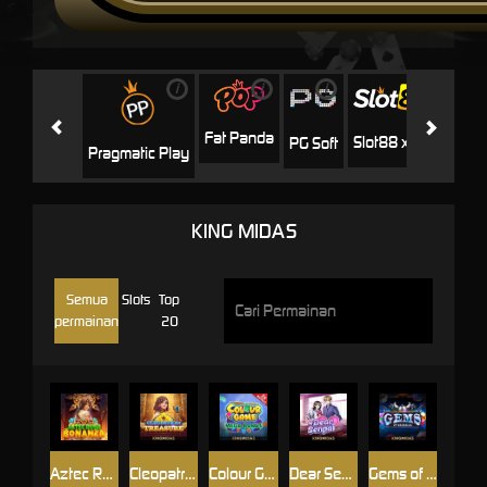
i
i
i
i
i
Facha
Fat Panda
Slot88 x PP
PG Soft
Pragmatic Play
KING MIDAS
Semua
Slots
Top
permainan
20
Aztec Rush Bonanza
Cleopatra's Treasure
Colour Game Mega Bonus
Dear Senpai
Gems of Valhalla