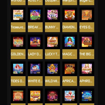
Wonder Ace
Aztec Fortune
Cleopatra's Fortune Ways
Mahjong Dragon Ways
Sugar Candy Bonanza
Treasures of Olympus 1000
BREAK THE BANK
BUNNY VIP NIGHT
DIAMOND KING
EYES OF RA
GOLDEN FORTUNE HORSE
LADY OF RA
LUCKY TIGER
MAGIC PEARLS
THE BIG THE FAT THE UGLY
TIDES OF FORTUNE
WHITE ELEPHANT
WILD MINER
AFRICAN BUFFALO 5000
APHRODITE’S BLESSING