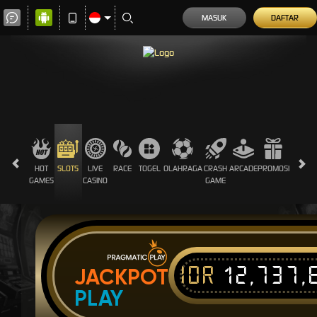
MASUK
DAFTAR
HOT
SLOTS
LIVE
RACE
TOGEL
OLAHRAGA
CRASH
ARCADE
PROMOSI
GAMES
CASINO
GAME
IDR
12,737,
JACKPOT
PLAY